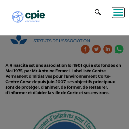
STATUTS DE L'ASSOCIATION
A Rinascita est une association loi 1901 qui a été fondée en
Mai 1975, par Mr Antoine Feracci. Labellisée Centre
Permanent d’Initiatives pour l’Environnement Corte-
Centre Corse depuis juin 2007, ses objectifs principaux
sont de protéger, d’animer, de former, de restaurer,
d’informer et d’aider la ville de Corte et ses environs.