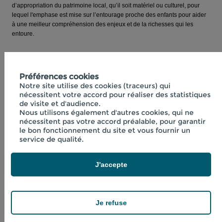
d’appropriation du patrimoine local, qu’il soit matériel ou culturel, pour
lequel l'emphase est mise sur l’entourage proche des enfants pour aider
à une meilleur compréhension des enjeux et de la richesses qui les
entoure.
Eau, Biodiversité, Énergie
Préférences cookies
Notre site utilise des cookies (traceurs) qui
nécessitent votre accord pour réaliser des statistiques
de visite et d'audience.
Nous utilisons également d'autres cookies, qui ne
nécessitent pas votre accord préalable, pour garantir
le bon fonctionnement du site et vous fournir un
service de qualité.
J'accepte
Je refuse