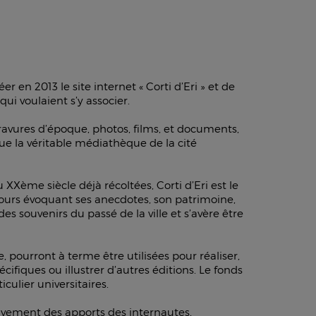
r en 2013 le site internet « Corti d’Eri » et de
ui voulaient s’y associer.
 gravures d’époque, photos, films, et documents,
ue la véritable médiathèque de la cité
XXème siècle déjà récoltées, Corti d’Eri est le
s jours évoquant ses anecdotes, son patrimoine,
 des souvenirs du passé de la ville et s’avère être
, pourront à terme être utilisées pour réaliser,
écifiques ou illustrer d’autres éditions. Le fonds
culier universitaires.
ssivement des apports des internautes,