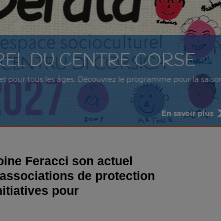
 CENTRE CORSE
âges. Découvrez le programme pour la saison
En savoir plus
oine Feracci son actuel
 associations de protection
itiatives pour