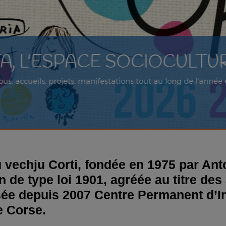
PACE SOCIOCULTUREL DU
ets, manifestations tout au long de l'année et pour tous les 
u vechju Corti, fondée en 1975 par Ant
n de type loi 1901, agréée au titre des
sée depuis 2007 Centre Permanent d’In
e Corse.